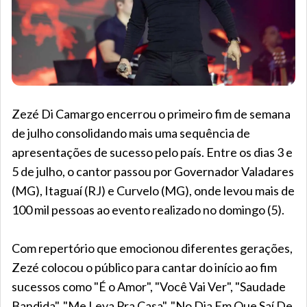
Zezé Di Camargo encerrou o primeiro fim de semana
de julho consolidando mais uma sequência de
apresentações de sucesso pelo país. Entre os dias 3 e
5 de julho, o cantor passou por Governador Valadares
(MG), Itaguaí (RJ) e Curvelo (MG), onde levou mais de
100 mil pessoas ao evento realizado no domingo (5).
Com repertório que emocionou diferentes gerações,
Zezé colocou o público para cantar do início ao fim
sucessos como "É o Amor", "Você Vai Ver", "Saudade
Bandida", "Me Leva Pra Casa", "No Dia Em Que Saí De