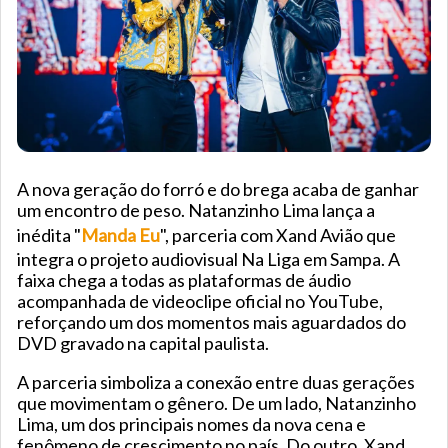
A nova geração do forró e do brega acaba de ganhar
um encontro de peso. Natanzinho Lima lança a
inédita "
Manda Eu
", parceria com Xand Avião que
integra o projeto audiovisual Na Liga em Sampa. A
faixa chega a todas as plataformas de áudio
acompanhada de videoclipe oficial no YouTube,
reforçando um dos momentos mais aguardados do
DVD gravado na capital paulista.
A parceria simboliza a conexão entre duas gerações
que movimentam o gênero. De um lado, Natanzinho
Lima, um dos principais nomes da nova cena e
fenômeno de crescimento no país. Do outro, Xand