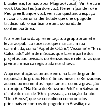
brasiliense, formado por Magrão (vocal), Vini (reco e
voz), Das Sortes (surdo e voz), Neném (pandeiro) e
Pedigree (banjo e voz), vem conquistando espaço
nacional com uma identidade que une o pagode
tradicional, romantismo e uma sonoridade
contemporânea.
No repertório da apresentação, o grupo promete
levar ao público sucessos que marcaram sua
caminhada, como "Papel de Otário", "Assume" e "Erro
Calculado", além de músicas que fazem parte dos
projetos audiovisuais do Benzadeus e releituras que
já viraram marca registrada nos shows.
A apresentação acontece em uma fase de grande
expansão do grupo. Nos últimos meses, o Benzadeus
acumulou momentos importantes, como a gravação
do projeto "Na Rota do Benza no Pelô", em Salvador,
diante de mais de 10 mil pessoas; a criação da label
"Deu Benza", que se consolidou como um dos
principais encontros de pagode em Brasília; e a