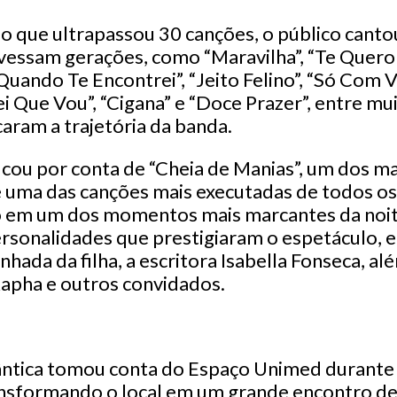
 que ultrapassou 30 canções, o público canto
vessam gerações, como “Maravilha”, “Te Quero
uando Te Encontrei”, “Jeito Felino”, “Só Com V
i Que Vou”, “Cigana” e “Doce Prazer”, entre mu
aram a trajetória da banda.
cou por conta de “Cheia de Manias”, um dos ma
 e uma das canções mais executadas de todos o
rio em um dos momentos mais marcantes da noi
sonalidades que prestigiaram o espetáculo, en
ada da filha, a escritora Isabella Fonseca, al
Rapha e outros convidados.
ntica tomou conta do Espaço Unimed durante 
nsformando o local em um grande encontro de