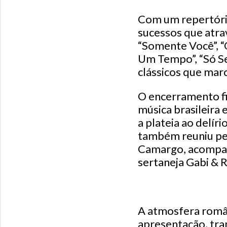
Com um repertório
sucessos que atra
“Somente Você”, “Q
Um Tempo”, “Só Se
clássicos que marc
O encerramento fi
música brasileira
a plateia ao delí
também reuniu per
Camargo, acompanh
sertaneja Gabi & 
A atmosfera româ
apresentação, tra