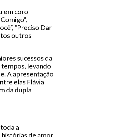
u em coro
 Comigo”,
ocê”, “Preciso Dar
itos outros
iores sucessos da
s tempos, levando
te. A apresentação
tre elas Flávia
ém da dupla
toda a
 histórias de amor