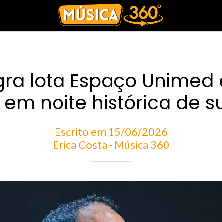
ra lota Espaço Unimed 
em noite histórica de 
Escrito em 15/06/2026
Erica Costa - Música 360