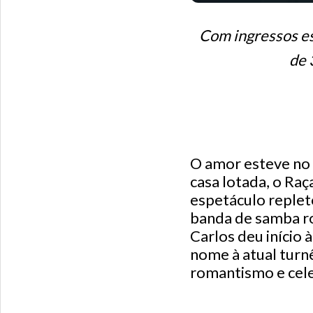
Com ingressos e
de 
O amor esteve no
casa lotada, o Ra
espetáculo replet
banda de samba ro
Carlos deu início
nome à atual turn
romantismo e cel