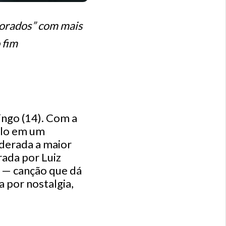
orados” com mais
 fim
ngo (14). Com a
ulo em um
derada a maior
ada por Luiz
 — canção que dá
 por nostalgia,