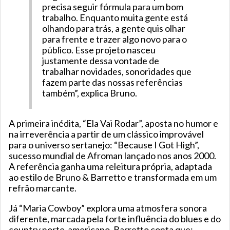
precisa seguir fórmula para um bom
trabalho. Enquanto muita gente está
olhando para trás, a gente quis olhar
para frente e trazer algo novo para o
público. Esse projeto nasceu
justamente dessa vontade de
trabalhar novidades, sonoridades que
fazem parte das nossas referências
também”, explica Bruno.
A primeira inédita, “Ela Vai Rodar”, aposta no humor e
na irreverência a partir de um clássico improvável
para o universo sertanejo: “Because I Got High”,
sucesso mundial de Afroman lançado nos anos 2000.
A referência ganha uma releitura própria, adaptada
ao estilo de Bruno & Barretto e transformada em um
refrão marcante.
Já “Maria Cowboy” explora uma atmosfera sonora
diferente, marcada pela forte influência do blues e do
country norte-americano. Barretto conta que: