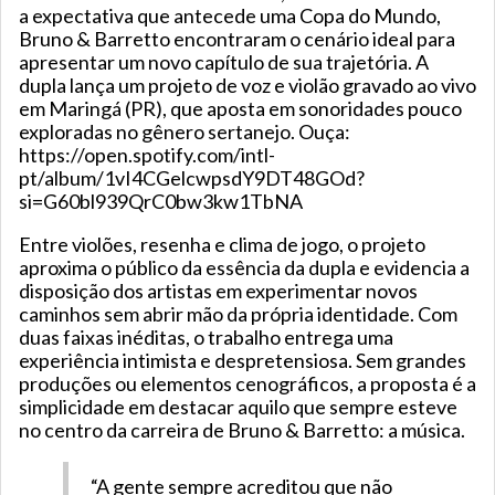
a expectativa que antecede uma Copa do Mundo,
Bruno & Barretto encontraram o cenário ideal para
apresentar um novo capítulo de sua trajetória. A
dupla lança um projeto de voz e violão gravado ao vivo
em Maringá (PR), que aposta em sonoridades pouco
exploradas no gênero sertanejo. Ouça:
https://open.spotify.com/intl-
pt/album/1vI4CGelcwpsdY9DT48GOd?
si=G60bl939QrC0bw3kw1TbNA
Entre violões, resenha e clima de jogo, o projeto
aproxima o público da essência da dupla e evidencia a
disposição dos artistas em experimentar novos
caminhos sem abrir mão da própria identidade. Com
duas faixas inéditas, o trabalho entrega uma
experiência intimista e despretensiosa. Sem grandes
produções ou elementos cenográficos, a proposta é a
simplicidade em destacar aquilo que sempre esteve
no centro da carreira de Bruno & Barretto: a música.
“A gente sempre acreditou que não