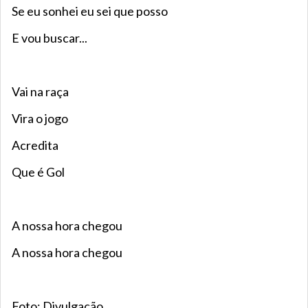
Se eu sonhei eu sei que posso
E vou buscar...
Vai na raça
Vira o jogo
Acredita
Que é Gol
A nossa hora chegou
A nossa hora chegou
Foto: Divulgação