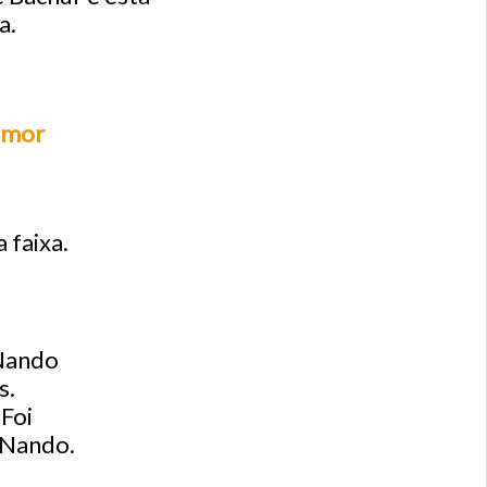
a.
amor
 faixa.
 Nando
s.
 Foi
 Nando.