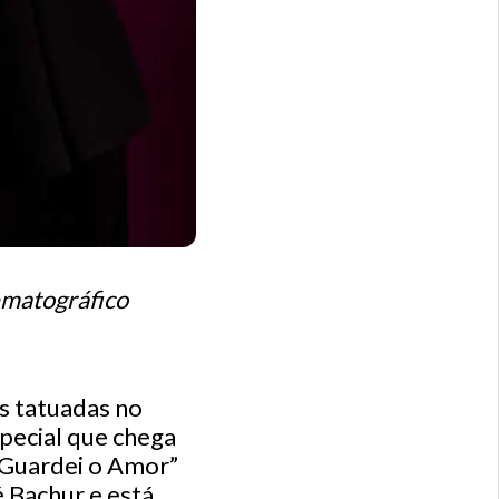
ematográfico
s tatuadas no
special que chega
ê Guardei o Amor”
 Bachur e está