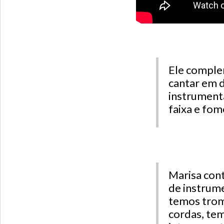
Ele comple
cantar em d
instrumenta
faixa e fo
Marisa cont
de instrum
temos trom
cordas, te