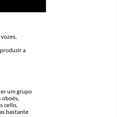
 vozes,
produzir a
 ter um grupo
s oboés,
 cello,
as bastante