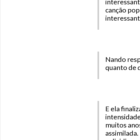
interessant
canção pop
interessant
Nando respo
quanto de q
E ela final
intensidades
muitos anos
assimilada.