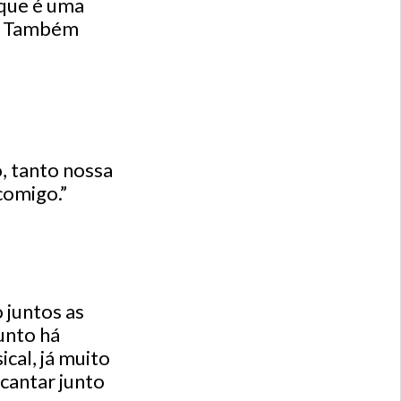
 que é uma
p. Também
, tanto nossa
comigo.”
o juntos as
junto há
cal, já muito
cantar junto