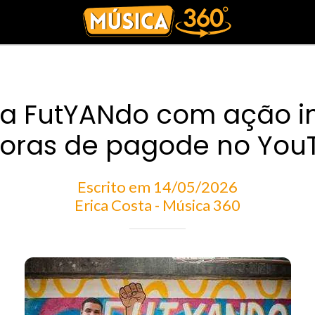
a FutYANdo com ação i
horas de pagode no You
Escrito em 14/05/2026
Erica Costa - Música 360