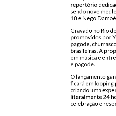
repertório dedica
sendo nove medley
10 e Nego Damoé
Gravado no Rio de
promovidos por Yan
pagode, churrasco
brasileiras. A pr
em música e entre
e pagode.
O lançamento ganh
ficará em looping 
criando uma experi
literalmente 24 h
celebração e resen