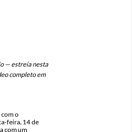
o — estreia nesta
vídeo completo em
 com o
a-feira, 14 de
nha com um