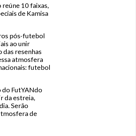
 reúne 10 faixas,
peciais de Kamisa
ros pós-futebol
ais ao unir
o das resenhas
essa atmosfera
acionais: futebol
to do FutYANdo
r da estreia,
dia. Serão
 atmosfera de