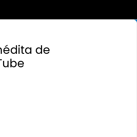
nédita de
Tube