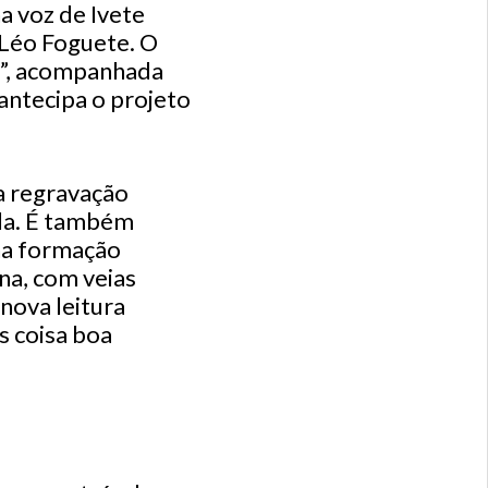
a voz de Ivete
 Léo Foguete. O
xo”, acompanhada
 antecipa o projeto
sa regravação
la. É também
ha formação
na, com veias
nova leitura
s coisa boa