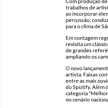
Com produção de R
trabalhos de arti
ao incorporar elem
percussão, condu
para o clima de Sã
Em contagem regre
revisita um clássi
de grandes referên
ampliando os cam
O novo lançamento
artista. Faixas co
entre as mais ouv
do Spotify. Além 
categoria “Melhor
no cenário naciona