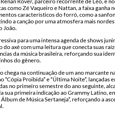
enan Rover, parceiro recorrente de Léo, e no
stas como Zé Vaqueiro e Nattan, a faixa ganha
entos característicos do forró, como a sanfon
zindo a canção por uma atmosfera mais nordes
o João.
ssiva para uma intensa agenda de shows junino
co do axé com uma leitura que conecta suas raí
cias da música brasileira, reforçando sua iden
inhos do gênero.
 chega na continuação de um ano marcante na 
mo “Cópia Proibida” e “Última Noite”, lançadas
idas no primeiro semestre do ano seguinte, al
da sua primeira indicação ao Grammy Latino, e
 Álbum de Música Sertaneja”, reforçando a asc
l.