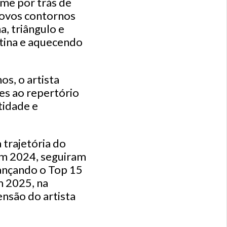
me por trás de
 novos contornos
a, triângulo e
tina e aquecendo
s, o artista
zes ao repertório
tidade e
trajetória do
 em 2024, seguiram
cançando o Top 15
m 2025, na
ensão do artista