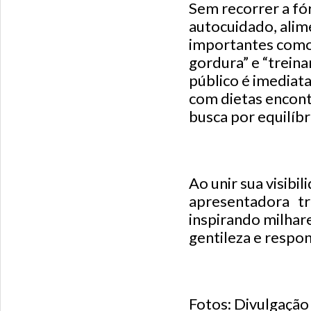
Sem recorrer a fór
autocuidado, alim
importantes como
gordura” e “treina
público é imediat
com dietas encont
busca por equilíbr
Ao unir sua visibi
apresentadora tra
inspirando milhar
gentileza e respon
Fotos: Divulgação