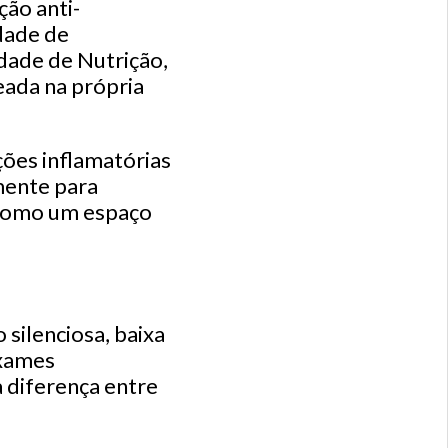
ção anti-
dade de
dade de Nutrição,
eada na própria
ões inflamatórias
mente para
, como um espaço
silenciosa, baixa
exames
a diferença entre