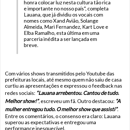
honra colocar luz nesta cultura tão rica
e importante no nosso país”, completa
Lauana, que já dividiu os vocais com
nomes como Xand Avião, Solange
Almeida, Mari Fernandez, Kart Love e
Elba Ramalho, esta última em uma
parceria inédita a ser lançada em
breve.
Com vários shows transmitidos pelo Youtube das
prefeituras locais, até mesmo quem não saiu de casa
curtiu as apresentações e expressou o feedback nas
redes sociais:
“Lauana arrebentou. Cantou de tudo.
Melhor show!”
, escreveu um fã. Outro destacou:
“A
mulher entregou tudo. O melhor show que assisti”
.
Entre os comentários, o consenso era claro: Lauana
superou as expectativas e entregou uma
performance inesquecível.