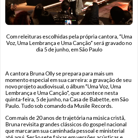
Com releituras escolhidas pela própria cantora, “Uma
Voz, Uma Lembrança e Uma Canção” será gravado no
dia 5 de junho, em São Paulo
A cantora Bruna Olly se prepara para mais um
momento especial em sua carreira: a gravação de seu
novo projeto audiovisual, o álbum “Uma Voz, Uma
Lembrança e Uma Canção”, que acontece nesta
quinta-feira, 5 de junho, na Casa de Babette, em São
Paulo. Tudo sob comando da Musile Records.
Com mais de 20 anos de trajetória na música cristã,
Bruna revisita grandes clássicos do gospel nacional
que marcaram sua caminhada pessoal e ministerial
até aqui. Serão sete faixas em versões acústicas e