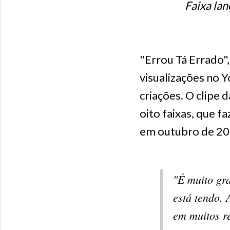
Faixa lan
"Errou Tá Errado",
visualizações no 
criações. O clipe 
oito faixas, que 
em outubro de 20
"É muito gra
está tendo. 
em muitos re