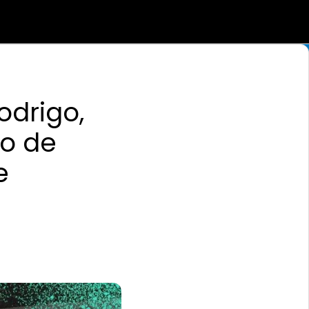
odrigo,
ão de
e