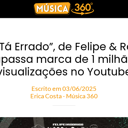
 Tá Errado”, de Felipe & R
apassa marca de 1 milh
visualizações no Youtub
Escrito em 03/06/2025
Erica Costa - Música 360