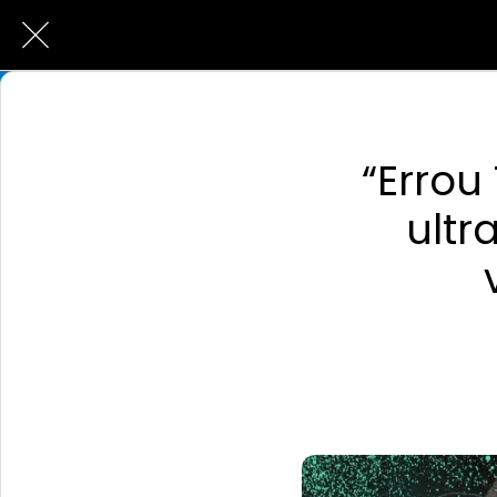
“Errou
ultr