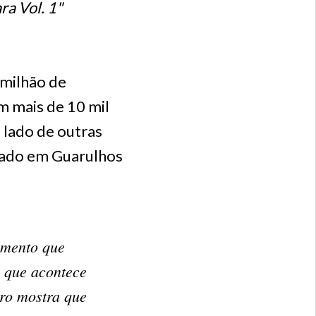
ra Vol. 1"
 milhão de
m mais de 10 mil
o lado de outras
avado em Guarulhos
cimento que
o que acontece
iro mostra que