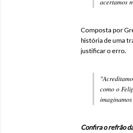
acertamos m
Composta por Greg
história de uma t
justificar o erro.
"Acreditamos
como o Feli
imaginamos o
Confira o refrão d