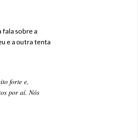
 fala sobre a
u e a outra tenta
to forte e,
os por aí. Nós