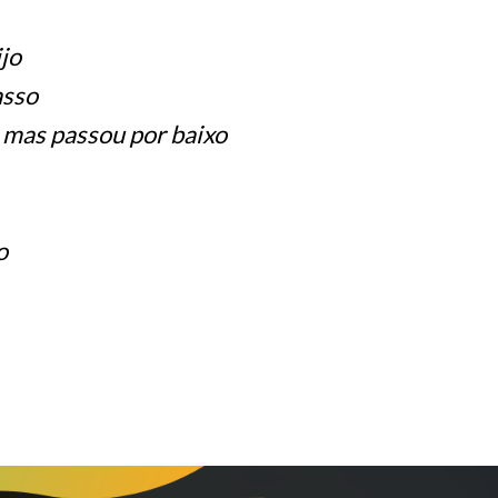
jo
asso
 mas passou por baixo
o