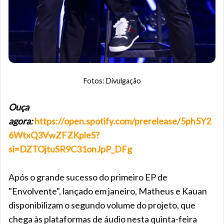
Fotos: Divulgação
Ouça
agora:
https://open.spotify.com/prerelease/5ph5Y2
6WtxQ3VwZFZKpleS?
si=DZTOjtuSR9C31onJpP_DFg
Após o grande sucesso do primeiro EP de
"Envolvente", lançado em janeiro, Matheus e Kauan
disponibilizam o segundo volume do projeto, que
chega às plataformas de áudio nesta quinta-feira