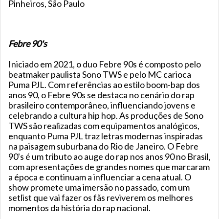
Pinheiros, São Paulo
Febre 90's
Iniciado em 2021, o duo Febre 90s é composto pelo
beatmaker paulista Sono TWS e pelo MC carioca
Puma PJL. Com referências ao estilo boom-bap dos
anos 90, o Febre 90s se destaca no cenário do rap
brasileiro contemporâneo, influenciando jovens e
celebrando a cultura hip hop. As produções de Sono
TWS são realizadas com equipamentos analógicos,
enquanto Puma PJL traz letras modernas inspiradas
na paisagem suburbana do Rio de Janeiro. O Febre
90's é um tributo ao auge do rap nos anos 90 no Brasil,
com apresentações de grandes nomes que marcaram
a época e continuam a influenciar a cena atual. O
show promete uma imersão no passado, com um
setlist que vai fazer os fãs reviverem os melhores
momentos da história do rap nacional.