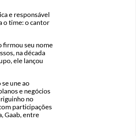
ica e responsável
 o time: o cantor
ho firmou seu nome
essos, na década
upo, ele lançou
 se une ao
planos e negócios
driguinho no
com participações
, Gaab, entre