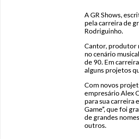
A GR Shows, escri
pela carreira de g
Rodriguinho.
Cantor, produtor 
no cenário musical
de 90. Em carreir
alguns projetos q
Com novos projeto
empresário Alex C
para sua carreira
Game”, que foi gr
de grandes nomes 
outros.