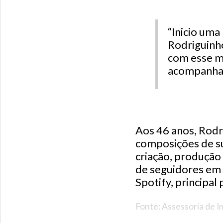
“Inicio uma
Rodriguinho
com esse m
acompanhar
Aos 46 anos, Rodr
composições de su
criação, produção
de seguidores em 
Spotify, principa
Fonte: Assessoria de 
.