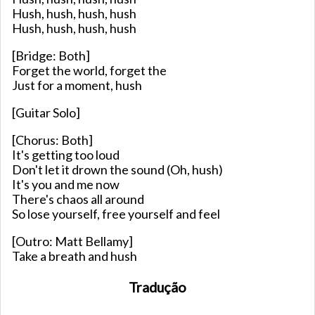
Hush, hush, hush, hush
Hush, hush, hush, hush
[Bridge: Both]
Forget the world, forget the
Just for a moment, hush
[Guitar Solo]
[Chorus: Both]
It's getting too loud
Don't let it drown the sound (Oh, hush)
It's you and me now
There's chaos all around
So lose yourself, free yourself and feel
[Outro: Matt Bellamy]
Take a breath and hush
Tradução