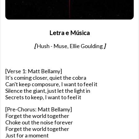
Letra e Música
[
Hush - Muse, Ellie Goulding
]
[Verse 1: Matt Bellamy]
It's coming closer, quiet the cobra
Can't keep composure, I want to feel it
Silence the giant, just let the light in
Secrets to keep, I want to feel it
[Pre-Chorus: Matt Bellamy]
Forget the world together
Choke out the noise forever
Forget the world together
Just for a moment