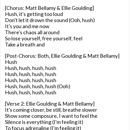
[Chorus: Matt Bellamy & Ellie Goulding]
Hush, it's getting too loud
Don't let it drown the sound (Ooh, hush)
It's you and me now
There's chaos all around
So lose yourself, free yourself, feel
Take a breath and
[Post-Chorus: Both, Ellie Goulding & Matt Bellamy]
Hush
Hush, hush, hush, hush
Hush, hush, hush, hush
Hush, hush, hush, hush
Hush, hush, hush, hush (Ooh)
Hush, hush, hush, hush
[Verse 2: Ellie Goulding & Matt Bellamy]
It's coming closer, be still, breathe slower
Show some composure, I want to feel the
Silence is everything (I'm feeling it)
To focus adrenaline (I'm feeling it)