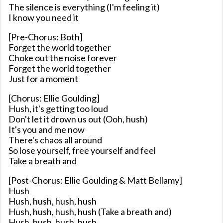
The silence is everything (I'm feeling it)
I know you need it
[Pre-Chorus: Both]
Forget the world together
Choke out the noise forever
Forget the world together
Just for a moment
[Chorus: Ellie Goulding]
Hush, it's getting too loud
Don't let it drown us out (Ooh, hush)
It's you and me now
There's chaos all around
So lose yourself, free yourself and feel
Take a breath and
[Post-Chorus: Ellie Goulding & Matt Bellamy]
Hush
Hush, hush, hush, hush
Hush, hush, hush, hush (Take a breath and)
Hush, hush, hush, hush