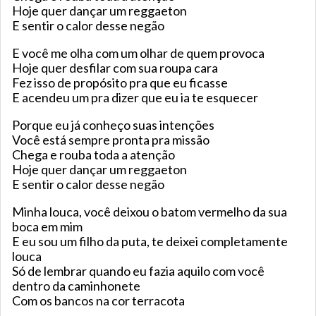
Hoje quer dançar um reggaeton
E sentir o calor desse negão
E você me olha com um olhar de quem provoca
Hoje quer desfilar com sua roupa cara
Fez isso de propósito pra que eu ficasse
E acendeu um pra dizer que eu ia te esquecer
Porque eu já conheço suas intenções
Você está sempre pronta pra missão
Chega e rouba toda a atenção
Hoje quer dançar um reggaeton
E sentir o calor desse negão
Minha louca, você deixou o batom vermelho da sua
boca em mim
E eu sou um filho da puta, te deixei completamente
louca
Só de lembrar quando eu fazia aquilo com você
dentro da caminhonete
Com os bancos na cor terracota