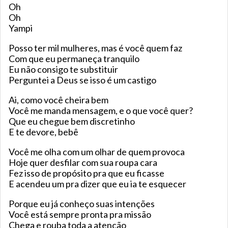
Oh
Oh
Yampi
Posso ter mil mulheres, mas é você quem faz
Com que eu permaneça tranquilo
Eu não consigo te substituir
Perguntei a Deus se isso é um castigo
Ai, como você cheira bem
Você me manda mensagem, e o que você quer?
Que eu chegue bem discretinho
E te devore, bebê
Você me olha com um olhar de quem provoca
Hoje quer desfilar com sua roupa cara
Fez isso de propósito pra que eu ficasse
E acendeu um pra dizer que eu ia te esquecer
Porque eu já conheço suas intenções
Você está sempre pronta pra missão
Chega e rouba toda a atenção