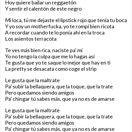
Hoy quiere bailar un reggaetón
Y sentir el calentón de este negro
Mi loca, tú me dejaste el lipstick rojo que tenía tu boca
Y yo soy un motherfucka, yo te rompí bien ricota
A recordar cuando te lo ponía ahí en la troca
Los asientos terracota
Te ves más bien rica, naciste pa' mí
Yo no tengo la culpa que me lo hagas así
Te gusta que yo te saque lo mejor que hay en ti
La pretty se desacata como coge el strip
Le gusta que la maltrate
Pa' subir la bellaquera, que la toque, que la trate
Pero quedamos siendo amigos
Pa' chingar tú sabes más, que ya no es de amarse
Le gusta que la maltrate
Pa' subir la bellaquera, que la toque, que la trate
Pero quedamos siendo amigos
Pa' chingar tú sabes más, que ya no es de amarse