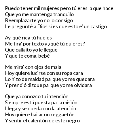
Puedo tener mil mujeres pero tú eres la que hace
Que yo me mantenga tranquilo
Reemplazarte yo no lo consigo
Le pregunté a Dios si es que esto e' un castigo
Ay, qué rica tú hueles
Me tira' por texto y ¿qué tú quieres?
Que callaíto yo le llegue
Y que te coma, bebé
Me mira' con ojos de mala
Hoy quiere lucirse con su ropa cara
Lo hizo de maldad pa' que yo me quedara
Y prendió dizque pa' que yo me olvidara
Que ya conozco tu intención
Siempre está puesta pa' la misión
Llega y se queda con la atención
Hoy quiere bailar un reggaetón
Y sentir el calentón de este negro