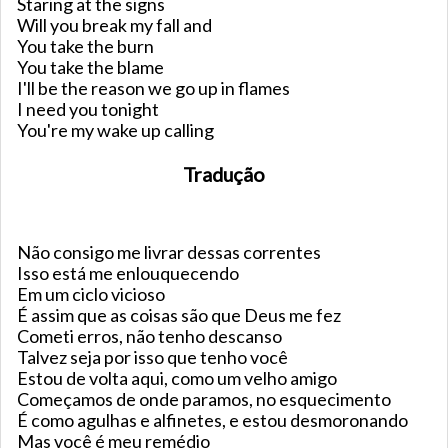
Staring at the signs
Will you break my fall and
You take the burn
You take the blame
I'll be the reason we go up in flames
I need you tonight
You're my wake up calling
Tradução
Não consigo me livrar dessas correntes
Isso está me enlouquecendo
Em um ciclo vicioso
É assim que as coisas são que Deus me fez
Cometi erros, não tenho descanso
Talvez seja por isso que tenho você
Estou de volta aqui, como um velho amigo
Começamos de onde paramos, no esquecimento
É como agulhas e alfinetes, e estou desmoronando
Mas você é meu remédio