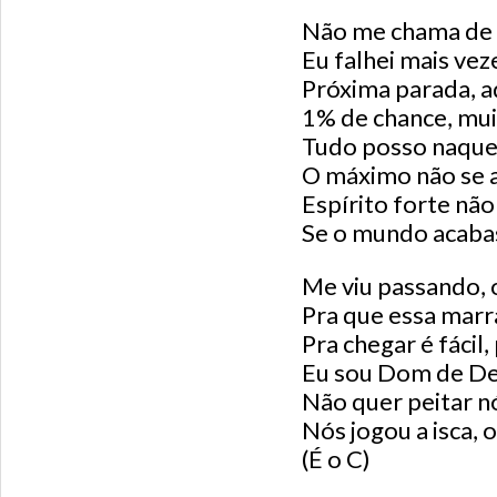
Não me chama de 
Eu falhei mais vez
Próxima parada, aq
1% de chance, mui
Tudo posso naque
O máximo não se 
Espírito forte nã
Se o mundo acabas
Me viu passando, 
Pra que essa marra
Pra chegar é fácil
Eu sou Dom de De
Não quer peitar nó
Nós jogou a isca, 
(É o C)