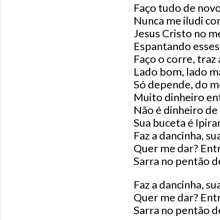
Faço tudo de nov
Nunca me iludi co
Jesus Cristo no m
Espantando esses
Faço o corre, traz
Lado bom, lado ma
Só depende, do mo
Muito dinheiro en
Não é dinheiro de 
Sua buceta é Ipir
Faz a dancinha, su
Quer me dar? Entra
Sarra no pentão d
Faz a dancinha, su
Quer me dar? Entra
Sarra no pentão d