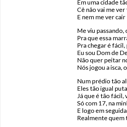
Em uma cidade tão
Cê não vai me ver 
E nem me ver cair
Me viu passando, 
Pra que essa marra
Pra chegar é fácil
Eu sou Dom de De
Não quer peitar nó
Nós jogou a isca, 
Num prédio tão alt
Eles tão igual pu
Já que é tão fácil, 
Só com 17, na minh
E logo em seguid
Realmente quem t