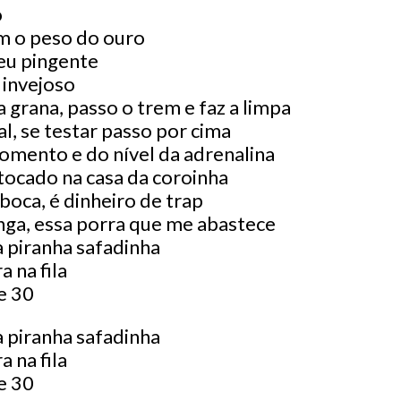
o
m o peso do ouro
eu pingente
 invejoso
 a grana, passo o trem e faz a limpa
l, se testar passo por cima
mento e do nível da adrenalina
tocado na casa da coroinha
boca, é dinheiro de trap
anga, essa porra que me abastece
a piranha safadinha
 na fila
e 30
a piranha safadinha
 na fila
e 30