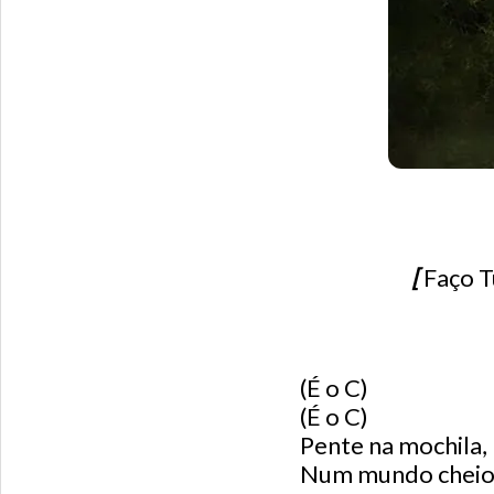
[
Faço 
(É o C)
(É o C)
Pente na mochila
Num mundo cheio 