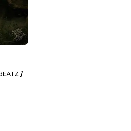
YBEATZ
]