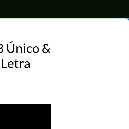
B Único &
Letra