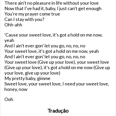
There ain't no pleasure in life without your love
Now that I've had it, baby, I just can't get enough
You're my prayer come true
Can I stay with you?
Ohh-ahh
'Cause your sweet love, it's got a hold on me now,
yeah
And I ain't ever gon' let you go, no, no, no
Your sweet love, it's got a hold on me now, yeah
And I ain't ever gon' let you go, no, no, no
Your sweet love (Give up your love), your sweet love
(Give up your love), it's got a hold on me now (Give up
your love, give up your love)
My pretty baby, gimme
Sweet love, your sweet love, I need your sweet love,
honey, now
Ooh
Tradução