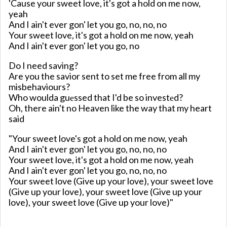
'Cause your sweet love, it's got a hold on me now,
yeah
And I ain't ever gon' let you go, no, no, no
Your sweet love, it's got a hold on me now, yeah
And I ain't ever gon' let you go, no
Do I need saving?
Are you the savior sent to set me free from all my
misbehaviours?
Who woulda guеssed that I'd be so investеd?
Oh, there ain't no Heaven like the way that my heart
said
"Your sweet love's got a hold on me now, yeah
And I ain't ever gon' let you go, no, no, no
Your sweet love, it's got a hold on me now, yeah
And I ain't ever gon' let you go, no, no, no
Your sweet love (Give up your love), your sweet love
(Give up your love), your sweet love (Give up your
love), your sweet love (Give up your love)"