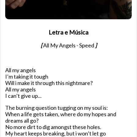
Letra e Música
[
All My Angels - Speed
]
All my angels
I’m taking it tough
Will i make it through this nightmare?
All my angels
I can’t give up...
The burning question tugging on my soul is:
When a life gets taken, where do my hopes and
dreams all go?
No more dirt to dig amongst these holes.
My heart keeps breaking, but i won’t let go