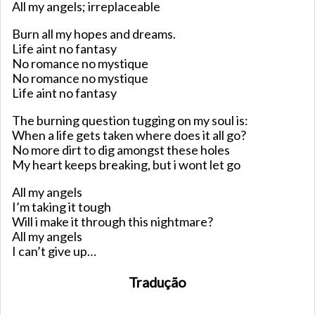
All my angels; irreplaceable
Burn all my hopes and dreams.
Life aint no fantasy
No romance no mystique
No romance no mystique
Life aint no fantasy
The burning question tugging on my soul is:
When a life gets taken where does it all go?
No more dirt to dig amongst these holes
My heart keeps breaking, but i wont let go
All my angels
I’m taking it tough
Will i make it through this nightmare?
All my angels
I can’t give up…
Tradução