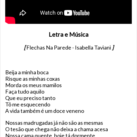
Letra e Música
[
Flechas Na Parede - Isabella Taviani
]
Beija a minha boca
Risque as minhas coxas
Morda os meus mamilos
Faça tudo aquilo
Que eu preciso tanto
Tô me esquecendo
A vida também é um doce veneno
Nossas madrugadas já não são as mesmas
O tesão que chega não deixa a chama acesa
Nossa cama quente, hoje tá dormente