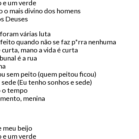
o e um verde
o o mais divino dos homens
os Deuses
 foram várias luta
erfeito quando não se faz p*rra nenhuma
curta, mano a vida é curta
bunal é a rua
ma
ou sem peito (quem peitou ficou)
 sede (Eu tenho sonhos e sede)
o o tempo
omento, menina
 meu beijo
o e um verde