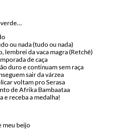
a verde…
do
do ou nada (tudo ou nada)
o, lembrei da vaca magra (Retchê)
temporada de caça
ão duro e continuam sem raça
nseguem sair da várzea
icar voltam pro Serasa
nto de Afrika Bambaataa
ia e receba a medalha!
 meu beijo