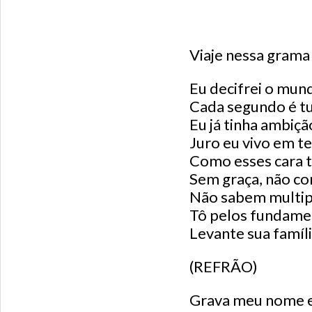
Viaje nessa gram
Eu decifrei o mun
Cada segundo é tu
Eu já tinha ambiçã
Juro eu vivo em 
Como esses cara t
Sem graça, não co
Não sabem multipl
Tô pelos fundame
Levante sua famíl
(REFRÃO)
Grava meu nome e