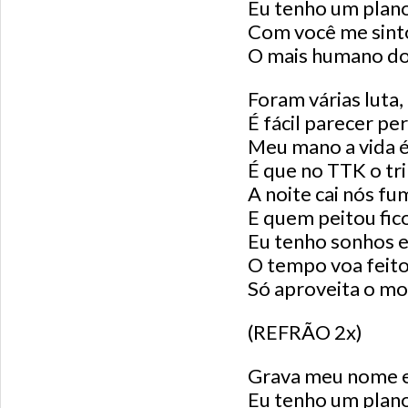
Eu tenho um plan
Com você me sint
O mais humano d
Foram várias luta,
É fácil parecer p
Meu mano a vida é 
É que no TTK o tri
A noite cai nós fu
E quem peitou fic
Eu tenho sonhos e
O tempo voa feit
Só aproveita o m
(REFRÃO 2x)
Grava meu nome e
Eu tenho um plan