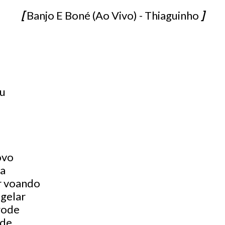
[
Banjo E Boné (Ao Vivo) - Thiaguinho
]
au
ovo
sa
r voando
 gelar
gode
ode