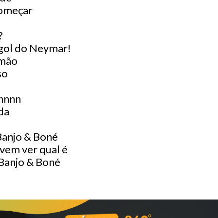
começar
?
 gol do Neymar!
 mão
so
nnnn
da
anjo & Boné
 vem ver qual é
Banjo & Boné