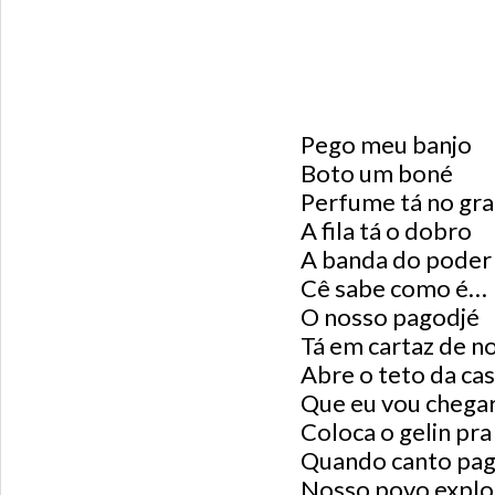
Pego meu banjo
Boto um boné
Perfume tá no gr
A fila tá o dobro
A banda do poder
Cê sabe como é…
O nosso pagodjé
Tá em cartaz de n
Abre o teto da ca
Que eu vou chega
Coloca o gelin pra
Quando canto pa
Nosso povo expl