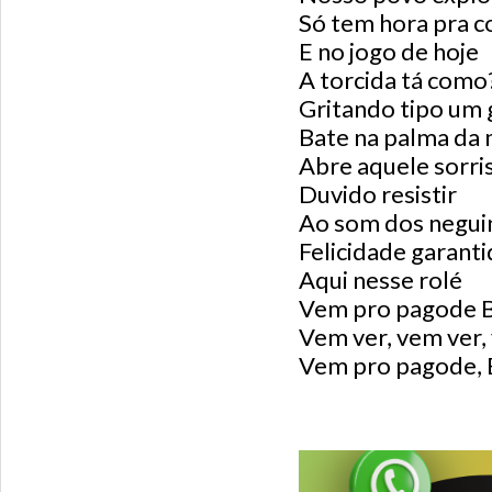
Só tem hora pra 
E no jogo de hoje
A torcida tá como
Gritando tipo um
Bate na palma da
Abre aquele sorri
Duvido resistir
Ao som dos negui
Felicidade garanti
Aqui nesse rolé
Vem pro pagode B
Vem ver, vem ver,
Vem pro pagode, 