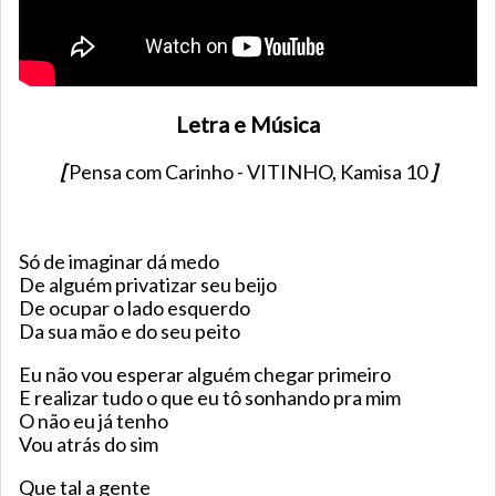
Letra e Música
[
Pensa com Carinho - VITINHO, Kamisa 10
]
Só de imaginar dá medo
De alguém privatizar seu beijo
De ocupar o lado esquerdo
Da sua mão e do seu peito
Eu não vou esperar alguém chegar primeiro
E realizar tudo o que eu tô sonhando pra mim
O não eu já tenho
Vou atrás do sim
Que tal a gente