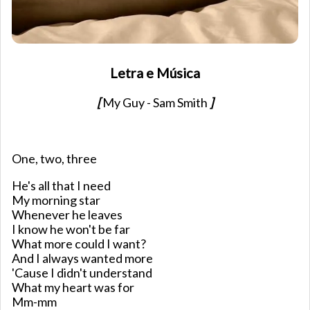
Letra e Música
[
My Guy - Sam Smith
]
One, two, three
He's all that I need
My morning star
Whenever he leaves
I know he won't be far
What more could I want?
And I always wanted more
'Cause I didn't understand
What my heart was for
Mm-mm