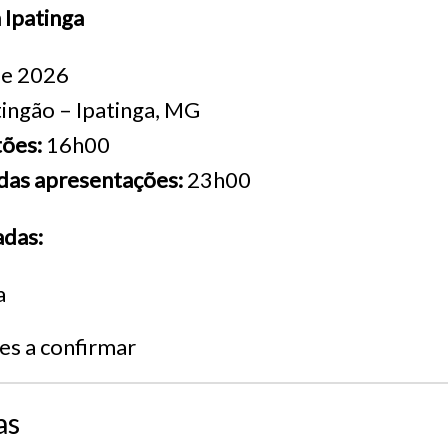
 Ipatinga
de 2026
tingão – Ipatinga, MG
tões:
16h00
das apresentações:
23h00
adas:
a
es a confirmar
as