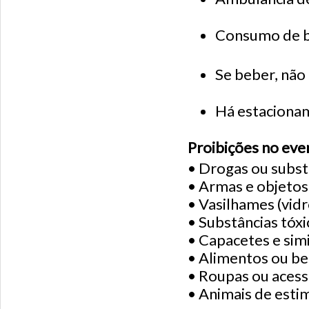
Consumo de b
Se beber, não d
Há estacionam
Proibições no eve
• Drogas ou substâ
• Armas e objetos
• Vasilhames (vid
• Substâncias tóxic
• Capacetes e simi
• Alimentos ou be
• Roupas ou acess
• Animais de esti