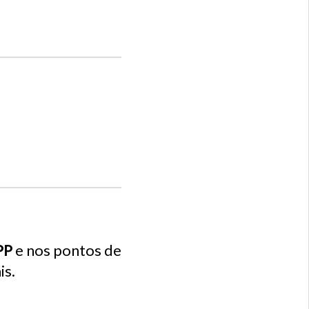
PP
e nos pontos de
is.
.