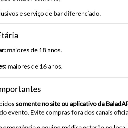
usivos e serviço de bar diferenciado.
Etária
r:
maiores de 18 anos.
es:
maiores de 16 anos.
Importantes
ndidos
somente no site ou aplicativo da BaladA
 do evento. Evite compras fora dos canais oficia
 emergência e equipe médica estarão no local