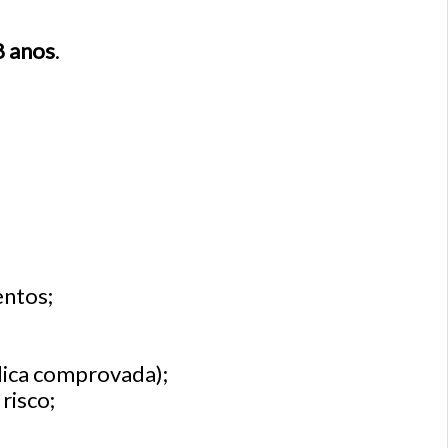
8 anos
.
entos;
dica comprovada);
risco;