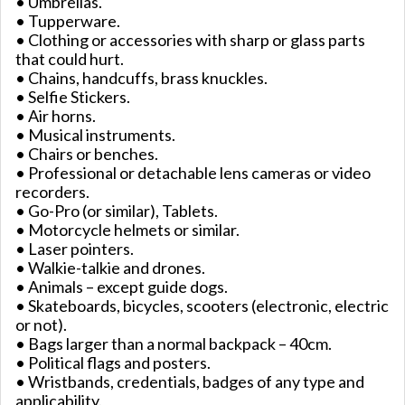
• Umbrellas.
• Tupperware.
• Clothing or accessories with sharp or glass parts
that could hurt.
• Chains, handcuffs, brass knuckles.
• Selfie Stickers.
• Air horns.
• Musical instruments.
• Chairs or benches.
• Professional or detachable lens cameras or video
recorders.
• Go-Pro (or similar), Tablets.
• Motorcycle helmets or similar.
• Laser pointers.
• Walkie-talkie and drones.
• Animals – except guide dogs.
• Skateboards, bicycles, scooters (electronic, electric
or not).
• Bags larger than a normal backpack – 40cm.
• Political flags and posters.
• Wristbands, credentials, badges of any type and
applicability.