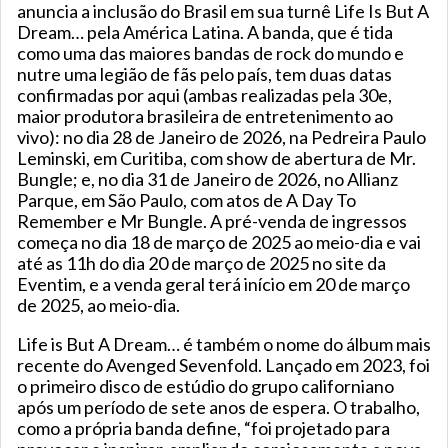
anuncia a inclusão do Brasil em sua turnê Life Is But A
Dream… pela América Latina. A banda, que é tida
como uma das maiores bandas de rock do mundo e
nutre uma legião de fãs pelo país, tem duas datas
confirmadas por aqui (ambas realizadas pela 30e,
maior produtora brasileira de entretenimento ao
vivo): no dia 28 de Janeiro de 2026, na Pedreira Paulo
Leminski, em Curitiba, com show de abertura de Mr.
Bungle; e, no dia 31 de Janeiro de 2026, no Allianz
Parque, em São Paulo, com atos de A Day To
Remember e Mr Bungle. A pré-venda de ingressos
começa no dia 18 de março de 2025 ao meio-dia e vai
até as 11h do dia 20 de março de 2025 no site da
Eventim, e a venda geral terá início em 20 de março
de 2025, ao meio-dia.
Life is But A Dream… é também o nome do álbum mais
recente do Avenged Sevenfold. Lançado em 2023, foi
o primeiro disco de estúdio do grupo californiano
após um período de sete anos de espera. O trabalho,
como a própria banda define, “foi projetado para