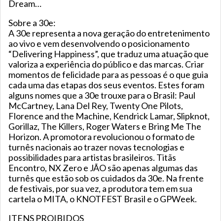
Dream…
Sobre a 30e:
A 30e representa a nova geração do entretenimento
ao vivo e vem desenvolvendo o posicionamento
“Delivering Happiness”, que traduz uma atuação que
valoriza a experiência do público e das marcas. Criar
momentos de felicidade para as pessoas é o que guia
cada uma das etapas dos seus eventos. Estes foram
alguns nomes que a 30e trouxe para o Brasil: Paul
McCartney, Lana Del Rey, Twenty One Pilots,
Florence and the Machine, Kendrick Lamar, Slipknot,
Gorillaz, The Killers, Roger Waters e Bring Me The
Horizon. A promotora revolucionou o formato de
turnês nacionais ao trazer novas tecnologias e
possibilidades para artistas brasileiros. Titãs
Encontro, NX Zero e JÃO são apenas algumas das
turnês que estão sob os cuidados da 30e. Na frente
de festivais, por sua vez, a produtora tem em sua
cartela o MITA, o KNOTFEST Brasil e o GPWeek.
ITENS PROIBIDOS