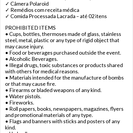
✓ Câmera Polaroid
✓ Remédios com receita médica
✓ Comida Processada Lacrada – até 02 itens
PROHIBITED ITEMS
• Cups, bottles, thermoses made of glass, stainless
steel, metal, plastic or any type of rigid object that
may cause injury.
• Food or beverages purchased outside the event.
• Alcoholic Beverages.
• Illegal drugs, toxic substances or products shared
with others for medical reasons.
• Materials intended for the manufacture of bombs
or that may cause fire.
• Firearms or bladed weapons of any kind.
• Water pistols.
• Fireworks.
• Roll papers, books, newspapers, magazines, flyers
and promotional materials of any type.
• Flags and banners with sticks and posters of any
kind.