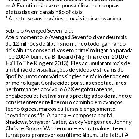
🎫 A Eventim não se responsabiliza por compras
efetuadas em canais não oficiais.
* Atente-se aos horários e locais indicados acima.
Sobre o Avenged Sevenfold:
Até o momento, o Avenged Sevenfold vendeu mais
de 12 milhões de álbuns no mundo todo, ganhando
dois álbuns consecutivos em primeiro lugar na parada
Top 200 Albums da Billboard (Nightmare em 2010 e
Hail To The King em 2013). Eles acumularam mais de
um bilhão de visualizações de vídeos e streams do
Spotify, junto com vários singles de rádio de rock em
primeiro lugar. Conhecidos por suas espetaculares
performances ao vivo, o A7X esgotou arenas,
encabeçou os festivais mais prestigiados do mundo e
consistentemente liderou o caminho em avanços
tecnológicos, marcos culturais e engajamento
inovador dos fãs. A banda — composta por M.
Shadows, Synyster Gates, Zacky Vengeance, Johnny
Christ e Brooks Wackerman — está atualmente em
turnê para promover seu último álbum, Life Is But A