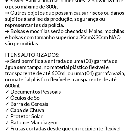
• Power Bank acima das dimensões: 2,5 x 8 x 18 cm e
o peso máximo de 300g
➔ Outros objetos que possam causar riscos ou danos
sujeitos à análise da produção, segurança ou
representantes da polícia.
➔ Bolsas e mochilas serão checadas! Malas, mochilas
e bolsas com tamanho superior a 30cmX30cm NÃO
são permitidas.
ITENS AUTORIZADOS:
➔ Será permitida a entrada de uma (01) garrafa de
água sem tampa, no material plástico flexível e
transparente de até 600ml, ou uma (01) garrafa vazia,
no material plástico flexível e transparente de até
600ml.
✓ Documentos Pessoais
✓ Óculos de Sol
✓ Barra de Cereais
✓ Capa de Chuva
✓ Protetor Solar
✓ Batom e Maquiagem
✓ Frutas cortadas desde que em recipiente flexível