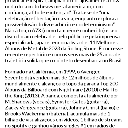
provocar e inspirar, ampliando corajosamente a nova
onda do som do heavy metal americano, com
confiança, atitude e intenção”. Trata-se de “uma
celebração e libertação da vida, enquanto explora a
possível ilusão do livre arbítrio e do determinismo”.
Não à toa, o A7X (como também é conhecido) e seu
disco foram celebrados pelo público e pela imprensa
especializada, aparecendo na lista dos 11 Melhores
Álbuns de Metal de 2023 da Rolling Stone. É com esse
recente repertório e com os seus mais de 25 anos de
trajetória sólida que o quinteto desembarca no Brasil.
Formado na Califórnia, em 1999, o Avenged
Sevenfold já vendeu mais de 12 milhões de álbuns
mundialmente e alcançou o topo da parada Top 200
Álbuns da Billboard com Nightmare (2010) e Hail to
the King (2013). A banda, composta atualmente por
M. Shadows (vocais), Synyster Gates (guitarra),
Zacky Vengeance (guitarra), Johnny Christ (baixo) e
Brooks Wackerman (bateria), acumula mais de 1
bilhão de visualizações em vídeos, 1 bilhão de streams
no Spotify e ganhou vários singles #1 em rádios de