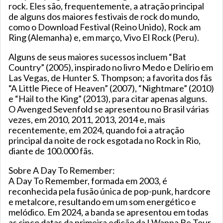
rock. Eles são, frequentemente, a atração principal
de alguns dos maiores festivais de rock do mundo,
como o Download Festival (Reino Unido), Rock am
Ring (Alemanha) e, em março, Vivo El Rock (Peru).
Alguns de seus maiores sucessos incluem “Bat
Country” (2005), inspirado no livro Medo e Delírio em
Las Vegas, de Hunter S. Thompson; a favorita dos fãs
“A Little Piece of Heaven” (2007), “Nightmare” (2010)
e “Hail to the King” (2013), para citar apenas alguns.
O Avenged Sevenfold se apresentou no Brasil várias
vezes, em 2010, 2011, 2013, 2014 e, mais
recentemente, em 2024, quando foi a atração
principal da noite de rock esgotada no Rock in Rio,
diante de 100.000 fãs.
Sobre A Day To Remember:
A Day To Remember, formada em 2003, é
reconhecida pela fusão única de pop-punk, hardcore
e metalcore, resultando em um som energético e
melódico. Em 2024, a banda se apresentou em todas
as cinco datas da primeira edição da I Wanna Be Tour