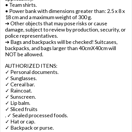
• Team shirts.
• Power bank with dimensions greater than: 2.5 x 8 x
18 cm and a maximum weight of 300 g.
➔ Other objects that may pose risks or cause
damage, subject to review by production, security, or
police representatives.
➔ Bags and backpacks will be checked! Suitcases,
backpacks, and bags larger than 40cmX40cm will
NOT be allowed.
AUTHORIZED ITENS:
✓ Personal documents.
✓ Sunglasses.
✓ Cereal bar.
✓ Raincoat.
✓ Sunscreen.
✓ Lip balm.
✓ Sliced fruits
. ✓ Sealed processed foods.
✓ Hat or cap.
✓ Backpack or purse.