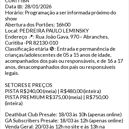
CURITIBA
Data 📅: 28/01/2026
Horário: Programação a ser informada próximo do
show
Abertura dos Portões: 16h00
Local: PEDREIRA PAULO LEMINSKY
Endereço 📍: Rua João Gava, 970 – Abranches,
Curitiba -PR 82130-010
Classificação etária 🚫: Entrada e permanência de
crianças/adolescentes de 05 a 15 anos de idade,
acompanhados dos pais ou responsáveis, e de 16 a 17
anos, desacompanhados dos pais ou responsáveis
legais.
SETORES E PREÇOS
PISTA R$240,00 (meia) | R$480,00 (inteira)
PISTA PREMIUM R$375,00 (meia) | R$750,00
(inteira)
Deathbat Club Presale: 18/03 às 10h (apenas online)
GA Subscribers Presale: 18/03 às 12h (apenas online)
Venda Geral: 20/03 às 12h no site e às 13h na