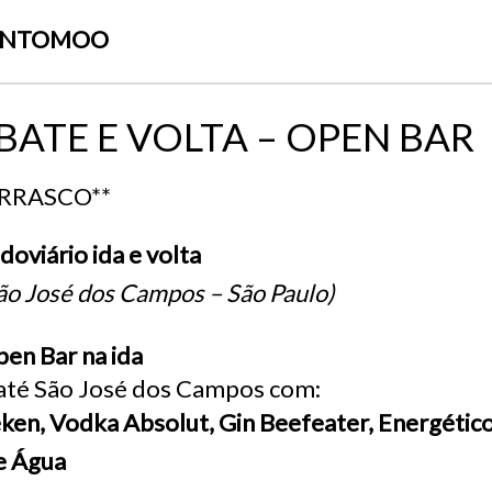
ENTOMOO
BATE E VOLTA – OPEN BAR
RRASCO**
oviário ida e volta
São José dos Campos – São Paulo)
en Bar na ida
até São José dos Campos com:
ken, Vodka Absolut, Gin Beefeater, Energético 
e Água