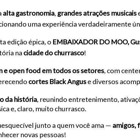
a
alta gastronomia
,
grandes atrações musicais
cionando uma experiência verdadeiramente ún
ta edição épica, o
EMBAIXADOR DO MOO, Gus
tória na
cidade do churrasco
!
 e open food em todos os setores
, com cente
ferecendo
cortes Black Angus
e diversos acom
o da história
, reunindo entretenimento, ativa
ca e, claro, muito churrasco.
inesquecível junto a quem você ama —
amigos, f
nhecer novas pessoas!