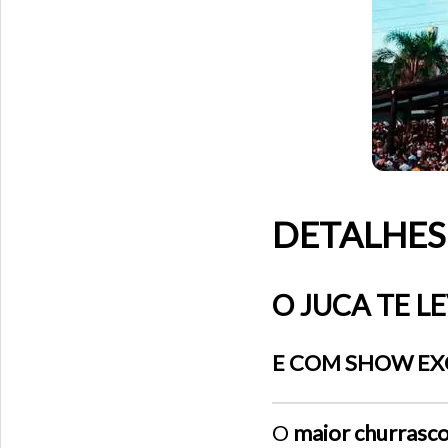
DETALHES
O JUCA TE 
E COM SHOW EXC
O
maior churrasc