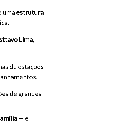
e uma
estrutura
ica.
ttavo Lima
,
nas de estações
panhamentos.
ções de grandes
amília
— e