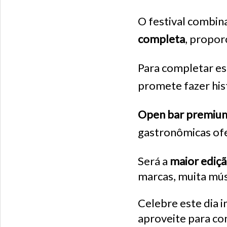
O festival combin
completa
, propor
Para completar es
promete fazer his
Open bar premium
gastronômicas o
Será a
maior ediçã
marcas, muita músi
Celebre este dia 
aproveite para co