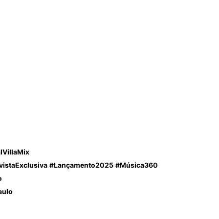
lVillaMix
vistaExclusiva
#Lançamento2025
#Música360
o
aulo