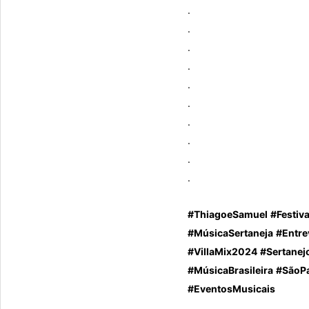
.
.
.
.
.
.
.
.
.
.
#ThiagoeSamuel
#Festiva
#MúsicaSertaneja
#Entre
#VillaMix2024
#Sertanej
#MúsicaBrasileira
#SãoP
#EventosMusicais