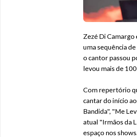
Zezé Di Camargo e
uma sequência de a
o cantor passou p
levou mais de 100
Com repertório qu
cantar do início 
Bandida", "Me Lev
atual "Irmãos da 
espaço nos shows