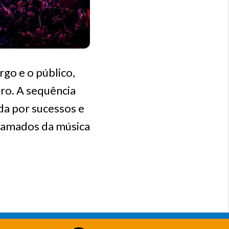
go e o público,
ro. A sequência
da por sucessos e
clamados da música