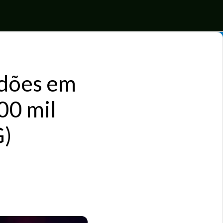
idões em
00 mil
G)