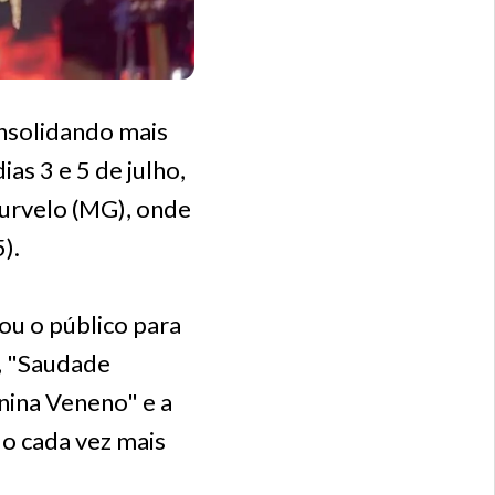
nsolidando mais
as 3 e 5 de julho,
Curvelo (MG), onde
).
ou o público para
", "Saudade
nina Veneno" e a
do cada vez mais