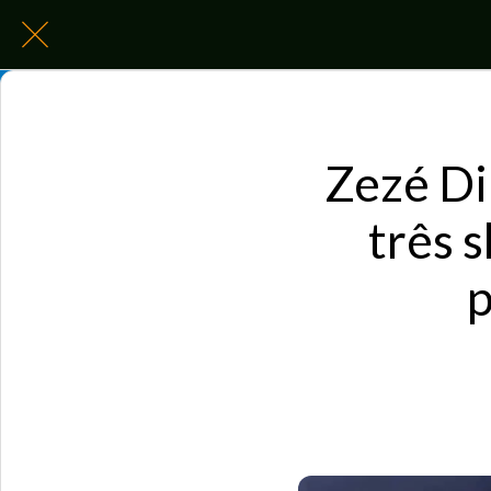
Zezé Di
três 
p