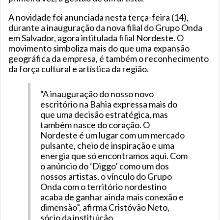
A novidade foi anunciada nesta terça-feira (14),
durante a inauguração da nova filial do Grupo Onda
em Salvador, agora intitulada filial Nordeste. O
movimento simboliza mais do que uma expansão
geográfica da empresa, é também o reconhecimento
da força cultural e artística da região.
“A inauguração do nosso novo
escritório na Bahia expressa mais do
que uma decisão estratégica, mas
também nasce do coração. O
Nordeste é um lugar com um mercado
pulsante, cheio de inspiração e uma
energia que só encontramos aqui. Com
o anúncio do ‘Diggo’ como um dos
nossos artistas, o vínculo do Grupo
Onda com o território nordestino
acaba de ganhar ainda mais conexão e
dimensão”, afirma Cristóvão Neto,
sócio da instituição.