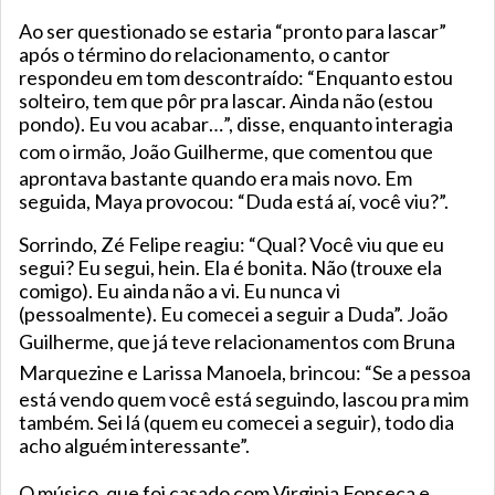
Ao ser questionado se estaria “pronto para lascar”
após o término do relacionamento, o cantor
respondeu em tom descontraído: “Enquanto estou
solteiro, tem que pôr pra lascar. Ainda não (estou
pondo). Eu vou acabar…”, disse, enquanto interagia
com o irmão,
João Guilherme
, que comentou que
aprontava bastante quando era mais novo. Em
seguida, Maya provocou: “Duda está aí, você viu?”.
Sorrindo, Zé Felipe reagiu: “Qual? Você viu que eu
segui? Eu segui, hein. Ela é bonita. Não (trouxe ela
comigo). Eu ainda não a vi. Eu nunca vi
(pessoalmente). Eu comecei a seguir a Duda”. João
Guilherme, que já teve relacionamentos com
Bruna
Marquezine
e
Larissa Manoela
, brincou: “Se a pessoa
está vendo quem você está seguindo, lascou pra mim
também. Sei lá (quem eu comecei a seguir), todo dia
acho alguém interessante”.
O músico, que foi casado com
Virginia Fonseca
e