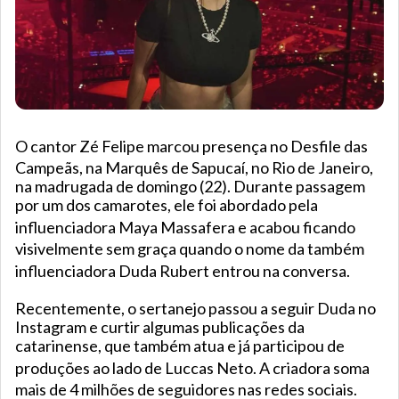
O cantor
Zé Felipe
marcou presença no Desfile das
Campeãs, na Marquês de Sapucaí, no Rio de Janeiro,
na madrugada de domingo (22). Durante passagem
por um dos camarotes, ele foi abordado pela
influenciadora
Maya Massafera
e acabou ficando
visivelmente sem graça quando o nome da também
influenciadora
Duda Rubert
entrou na conversa.
Recentemente, o sertanejo passou a seguir Duda no
Instagram e curtir algumas publicações da
catarinense, que também atua e já participou de
produções ao lado de
Luccas Neto
. A criadora soma
mais de 4 milhões de seguidores nas redes sociais.