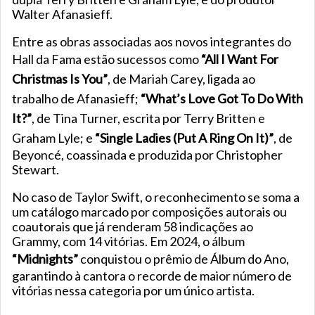
Walter Afanasieff.
Entre as obras associadas aos novos integrantes do
Hall da Fama estão sucessos como
“All I Want For
Christmas Is You”
, de Mariah Carey, ligada ao
trabalho de Afanasieff;
“What’s Love Got To Do With
It?”
, de Tina Turner, escrita por Terry Britten e
Graham Lyle; e
“Single Ladies (Put A Ring On It)”
, de
Beyoncé, coassinada e produzida por Christopher
Stewart.
No caso de Taylor Swift, o reconhecimento se soma a
um catálogo marcado por composições autorais ou
coautorais que já renderam 58 indicações ao
Grammy, com 14 vitórias. Em 2024, o álbum
“Midnights”
conquistou o prêmio de Álbum do Ano,
garantindo à cantora o recorde de maior número de
vitórias nessa categoria por um único artista.