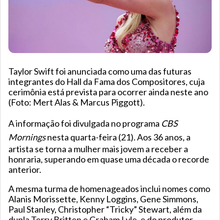
Taylor Swift foi anunciada como uma das futuras
integrantes do Hall da Fama dos Compositores, cuja
cerimônia está prevista para ocorrer ainda neste ano
(Foto: Mert Alas & Marcus Piggott).
A informação foi divulgada no programa
CBS
Mornings
nesta quarta-feira (21). Aos 36 anos, a
artista se torna a mulher mais jovem a receber a
honraria, superando em quase uma década o recorde
anterior.
A mesma turma de homenageados inclui nomes como
Alanis Morissette, Kenny Loggins, Gene Simmons,
Paul Stanley, Christopher “Tricky” Stewart, além da
dupla Terry Britten e Graham Lyle, e do produtor