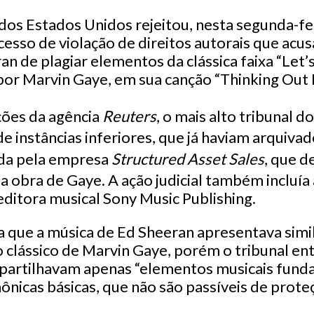
os Estados Unidos rejeitou, nesta segunda-fei
cesso de violação de direitos autorais que acus
an de plagiar elementos da clássica faixa “Let’s
or Marvin Gaye, em sua canção “Thinking Out 
ões da agência
Reuters
, o mais alto tribunal d
e instâncias inferiores, que já haviam arquivad
ida pela empresa
Structured Asset Sales
, que d
da obra de Gaye. A ação judicial também incluía
editora musical Sony Music Publishing.
 que a música de Ed Sheeran apresentava simi
o clássico de Marvin Gaye, porém o tribunal en
partilhavam apenas “elementos musicais fund
nicas básicas, que não são passíveis de proteç