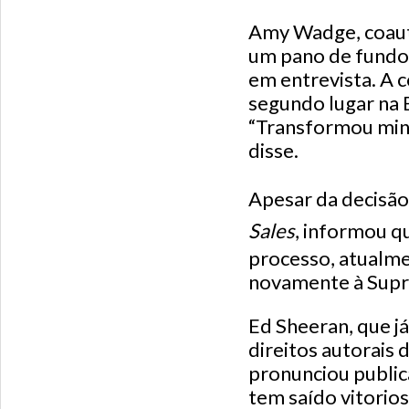
Amy Wadge, coaut
um pano de fundo 
em entrevista. A 
segundo lugar na 
“Transformou minh
disse.
Apesar da decisão
Sales
, informou q
processo, atualm
novamente à Supr
Ed Sheeran, que j
direitos autorais 
pronunciou public
tem saído vitorios