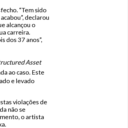
fecho. “Tem sido
 acabou”, declarou
ue alcançou o
a carreira.
s dos 37 anos”,
tructured Asset
da ao caso. Este
ado e levado
stas violações de
nda não se
mento, o artista
xa.