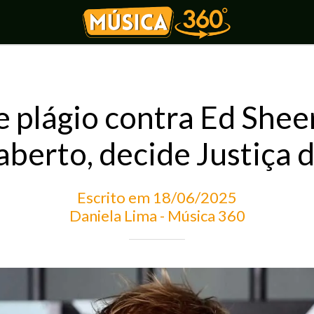
e plágio contra Ed Shee
aberto, decide Justiça
Escrito em 18/06/2025
Daniela Lima - Música 360