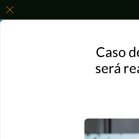
Caso d
será re