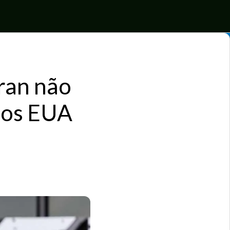
ran não
 dos EUA