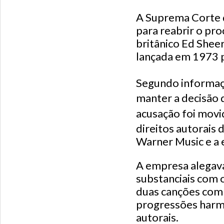
A Suprema Corte d
para reabrir o pro
britânico Ed Sheer
lançada em 1973 p
Segundo informaç
manter a decisão d
acusação foi mov
direitos autorais 
Warner Music e a 
A empresa alegava
substanciais com 
duas canções com
progressões harmô
autorais.