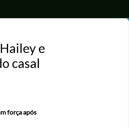
 Hailey e
o casal
am força após