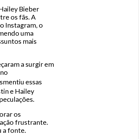
Hailey Bieber
re os fãs. A
o Instagram, o
temendo uma
ssuntos mais
eçaram a surgir em
 no
smentiu essas
tin e Hailey
speculações.
orar os
ação frustrante.
 a fonte.