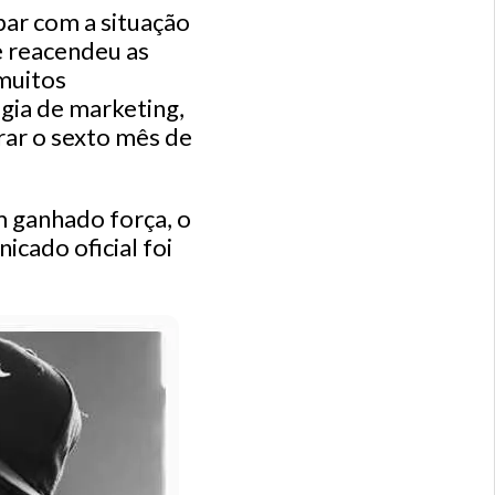
par com a situação
e reacendeu as
muitos
égia de marketing,
rar o sexto mês de
 ganhado força, o
icado oficial foi