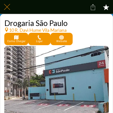
Drogaria São Paulo
10 R. Davi Hume Vila Mariana
Como Chegar
Ligar
Website