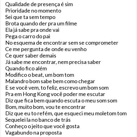
Qualidade de presença é sim
Prioridade no momento
Sei que ta sem tempo
Brota quando der pra um filme
Ela já sabe pra onde vai
Pega o carro do pai
No esquema de encontrar sem se comprometer
Ce me pergunta de onde eu venho
Ce quer saber demais
Já sabe me encontrar, nem precisa saber
Quando fico além
Modifico o beat, um bom tom
Malandro bom sabe bem como chegar
E se você vem, to feliz, escrevo um bom som
Pra em Hong Kong você poder me escutar
Diz que fica bem quando escuta o meu som som
Bom, muito bom, vou te encontrar
Diz que eu to refém, que esqueci meu moletom tom
Sequelei la no banco de trás
Conheço o jeito que você gosta
Vagabundo na proposta