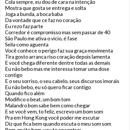
Cola sempre, eu dou de cara na intenção
Mostra que gosta se entrega e solta
Joga a bunda, a boca baba
Da vontade que ce faz no coração
Eu rezo faz parte
Corredor é compromisso mas sem passar de 40
São Paulo me ativa o vicio, é fase
Seila como aguenta
Você conhece o perigo faz sua graça movimenta
Tira gosto arranca riso coração depois lamenta
E você chega diferente dentre todas as demais
Eu não bebo mas me interessa tomar uma dose
contigo
E o seu sorriso, o seu cabelo, seus discursos imorais
Eu não bebo, eu só quero ficar contigo
Quando fico além
Modifico o beat, um bom tom
Malandro bom sabe bem como chegar
E se você vem, to feliz, escrevo um bom som
Pra em Hong Kong você poder me escutar
Diz que fica bem quando escuta o meu som som
Bom, muito bom, vou te encontrar