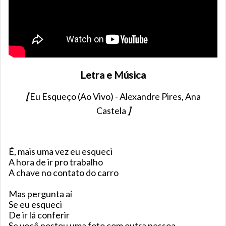
Letra e Música
[
Eu Esqueço (Ao Vivo) - Alexandre Pires, Ana
Castela
]
É, mais uma vez eu esqueci
A hora de ir pro trabalho
A chave no contato do carro
Mas pergunta aí
Se eu esqueci
De ir lá conferir
Se você postou uma foto com outra pessoa