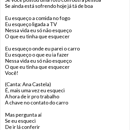
Se ainda está sofrendo hoje já tá de boa
Eu esqueço a comida no fogo
Eu esqueço ligada a TV
Nessa vida eu só não esqueço
O que eu tinha que esquecer
Eu esqueço onde eu parei o carro
Eu esqueço o que eu ia fazer
Nessa vida eu só não esqueço
O que eu tinha que esquecer
Você!
(Canta: Ana Castela)
É, mais uma vez eu esqueci
A hora de ir pro trabalho
A chave no contato do carro
Mas pergunta aí
Se eu esqueci
De ir lá conferir